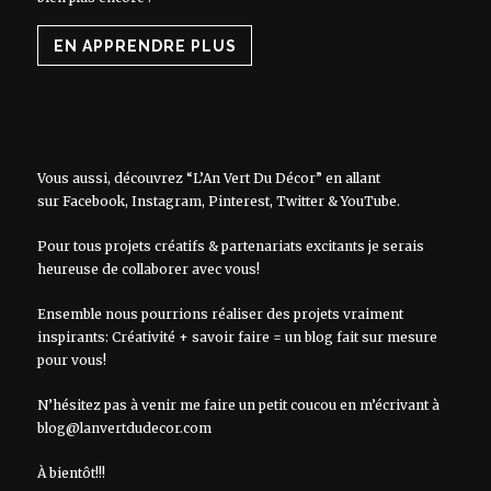
EN APPRENDRE PLUS
Vous aussi, découvrez “L’An Vert Du Décor” en allant
sur
Facebook
,
Instagram
,
Pinterest
,
Twitter
&
YouTube
.
Pour tous projets créatifs & partenariats excitants je serais
heureuse de collaborer avec vous!
Ensemble nous pourrions réaliser des projets vraiment
inspirants: Créativité + savoir faire = un blog fait sur mesure
pour vous!
N’hésitez pas à venir me faire un petit coucou en m’écrivant à
blog@lanvertdudecor.com
À bientôt!!!