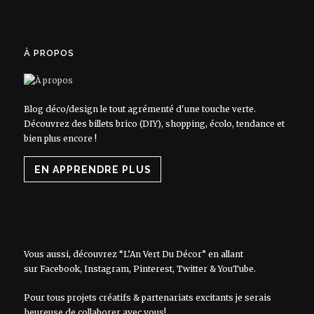
À PROPOS
Blog déco/design le tout agrémenté d'une touche verte.
Découvrez des billets brico (DIY), shopping, écolo, tendance et
bien plus encore !
EN APPRENDRE PLUS
Vous aussi, découvrez “L’An Vert Du Décor” en allant
sur
Facebook
,
Instagram
,
Pinterest
,
Twitter
&
YouTube
.
Pour tous projets créatifs & partenariats excitants je serais
heureuse de collaborer avec vous!