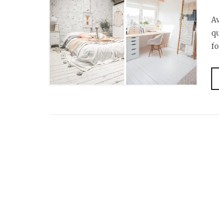
Av
qu
fo