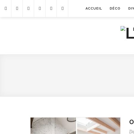
ACCUEIL
DÉCO
DI
O
D