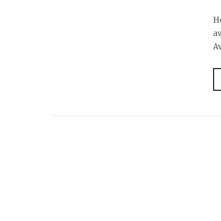
He
av
Av