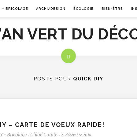
Y – BRICOLAGE
ARCHI/DESIGN
ÉCOLOGIE
BIEN-ÊTRE
IN
POSTS POUR
QUICK DIY
IY – CARTE DE VOEUX RAPIDE!
Y - Bricolage
Chloé Comte
21 décembre 2018
-
-