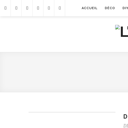
ACCUEIL
DÉCO
DI
D
DI