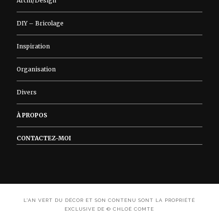
Archi/Design
DIY – Bricolage
Inspiration
Organisation
Divers
À PROPOS
CONTACTEZ-MOI
L'AN VERT DU DÉCOR ET SON CONTENU SONT LA PROPRIÉTÉ
EXCLUSIVE DE © CHLOÉ COMTE