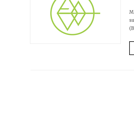
M
su
(B