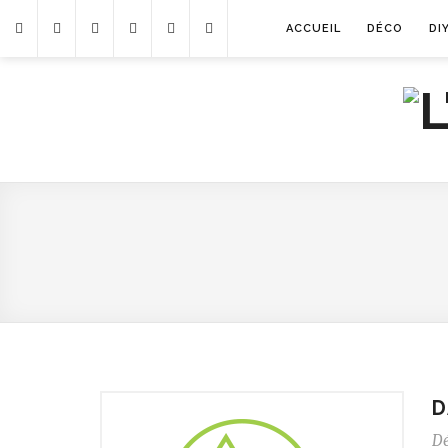
ACCUEIL
DÉCO
DI
D
D