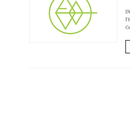
I
l'
Ce