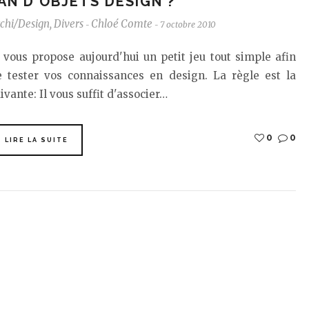
AN D'OBJETS DESIGN ?
chi/Design
,
Divers
Chloé Comte
7 octobre 2010
-
-
 vous propose aujourd'hui un petit jeu tout simple afin
e tester vos connaissances en design. La règle est la
ivante: Il vous suffit d'associer…
0
0
LIRE LA SUITE