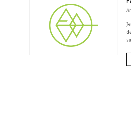
F
Ar
Je
d
su