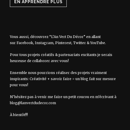
EN APPRENDRE PLUS
Vous aussi, découvrez “L’An Vert Du Décor” en allant
sur
Facebook
,
Instagram
,
Pinterest
,
Twitter
&
YouTube
.
Pour tous projets créatifs & partenariats excitants je serais
heureuse de collaborer avec vous!
Ensemble nous pourrions réaliser des projets vraiment
inspirants: Créativité + savoir faire = un blog fait sur mesure
pour vous!
N’hésitez pas à venir me faire un petit coucou en m’écrivant à
blog@lanvertdudecor.com
À bientôt!!!