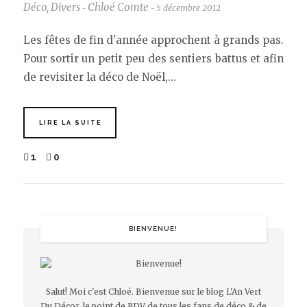
Déco
,
Divers
Chloé Comte
5 décembre 2012
-
-
Les fêtes de fin d'année approchent à grands pas.
Pour sortir un petit peu des sentiers battus et afin
de revisiter la déco de Noël,…
LIRE LA SUITE
1
0
BIENVENUE!
Salut! Moi c'est Chloé. Bienvenue sur le blog L'An Vert
Du Décor, le point de RDV de tous les fans de déco & de