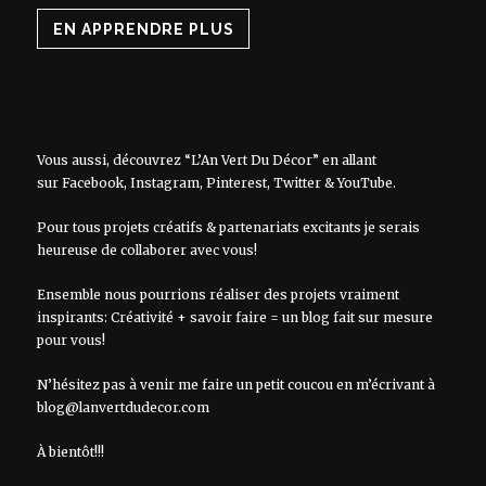
EN APPRENDRE PLUS
Vous aussi, découvrez “L’An Vert Du Décor” en allant
sur
Facebook
,
Instagram
,
Pinterest
,
Twitter
&
YouTube
.
Pour tous projets créatifs & partenariats excitants je serais
heureuse de collaborer avec vous!
Ensemble nous pourrions réaliser des projets vraiment
inspirants: Créativité + savoir faire = un blog fait sur mesure
pour vous!
N’hésitez pas à venir me faire un petit coucou en m’écrivant à
blog@lanvertdudecor.com
À bientôt!!!