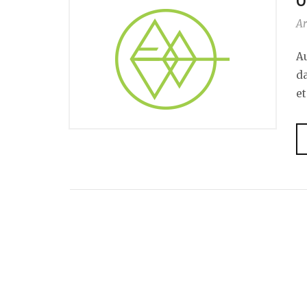
U
Ar
A
da
et