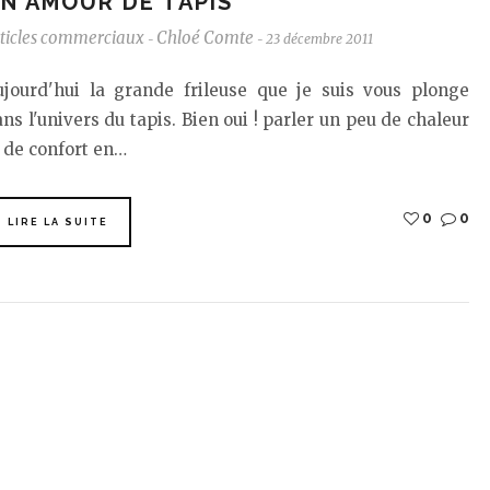
N AMOUR DE TAPIS
ticles commerciaux
Chloé Comte
23 décembre 2011
-
-
ujourd'hui la grande frileuse que je suis vous plonge
ns l'univers du tapis. Bien oui ! parler un peu de chaleur
 de confort en…
0
0
LIRE LA SUITE