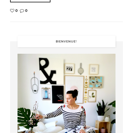
0
0
BIENVENUE!