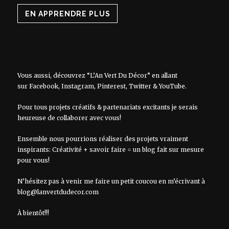
EN APPRENDRE PLUS
Vous aussi, découvrez “L’An Vert Du Décor” en allant
sur
Facebook
,
Instagram
,
Pinterest
,
Twitter
&
YouTube
.
Pour tous projets créatifs & partenariats excitants je serais
heureuse de collaborer avec vous!
Ensemble nous pourrions réaliser des projets vraiment
inspirants: Créativité + savoir faire = un blog fait sur mesure
pour vous!
N’hésitez pas à venir me faire un petit coucou en m’écrivant à
blog@lanvertdudecor.com
À bientôt!!!