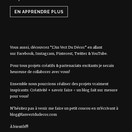
EN APPRENDRE PLUS
Vous aussi, découvrez “L’An Vert Du Décor” en allant
sur
Facebook
,
Instagram
,
Pinterest
,
Twitter
&
YouTube
.
Pour tous projets créatifs & partenariats excitants je serais
heureuse de collaborer avec vous!
Ensemble nous pourrions réaliser des projets vraiment
inspirants: Créativité + savoir faire = un blog fait sur mesure
pour vous!
N’hésitez pas à venir me faire un petit coucou en m’écrivant à
blog@lanvertdudecor.com
À bientôt!!!