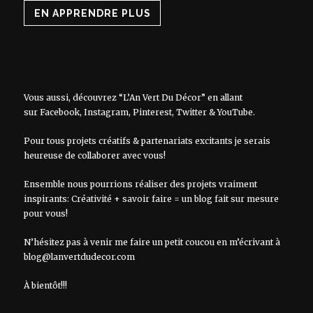
EN APPRENDRE PLUS
Vous aussi, découvrez “L’An Vert Du Décor” en allant
sur
Facebook
,
Instagram
,
Pinterest
,
Twitter
&
YouTube
.
Pour tous projets créatifs & partenariats excitants je serais
heureuse de collaborer avec vous!
Ensemble nous pourrions réaliser des projets vraiment
inspirants: Créativité + savoir faire = un blog fait sur mesure
pour vous!
N’hésitez pas à venir me faire un petit coucou en m’écrivant à
blog@lanvertdudecor.com
À bientôt!!!