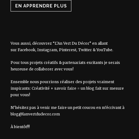
EN APPRENDRE PLUS
Vous aussi, découvrez “L’An Vert Du Décor” en allant
sur
Facebook
,
Instagram
,
Pinterest
,
Twitter
&
YouTube
.
Pour tous projets créatifs & partenariats excitants je serais
heureuse de collaborer avec vous!
Ensemble nous pourrions réaliser des projets vraiment
inspirants: Créativité + savoir faire = un blog fait sur mesure
pour vous!
N’hésitez pas à venir me faire un petit coucou en m’écrivant à
blog@lanvertdudecor.com
À bientôt!!!