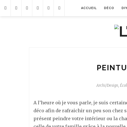
ACCUEIL
DÉCO
DI
PEINTU
Archi/Design
,
Écol
A l’heure où je vous parle, je suis certai
déco afin de rafraichir un peu son chez s
présent peindre votre intérieur ou la ch
celle de votre famille grâce à la nouvel