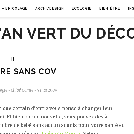
Y – BRICOLAGE
ARCHI/DESIGN
ÉCOLOGIE
BIEN-ÊTRE
IN
RE SANS COV
ogie
Chloé Comte
4 mai 2009
-
-
ne que certain d’entre vous pense à changer leur
oi. Et bien bonne nouvelle, vous pouvez dès à
ambre de bébé sans aucun soucis pour votre santé et
le gamme crée par
Benjamin Moore
: Natura.