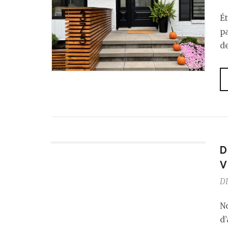
Ét
pa
d
D
V
DI
No
d’