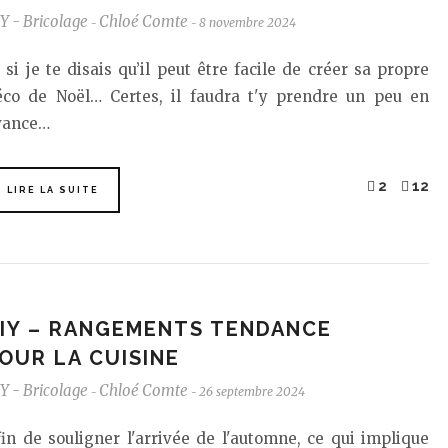
Y - Bricolage
Chloé Comte
8 novembre 2024
-
-
 si je te disais qu’il peut être facile de créer sa propre
éco de Noël… Certes, il faudra t'y prendre un peu en
vance…
2
12
LIRE LA SUITE
IY – RANGEMENTS TENDANCE
OUR LA CUISINE
Y - Bricolage
Chloé Comte
26 septembre 2024
-
-
in de souligner l'arrivée de l'automne, ce qui implique