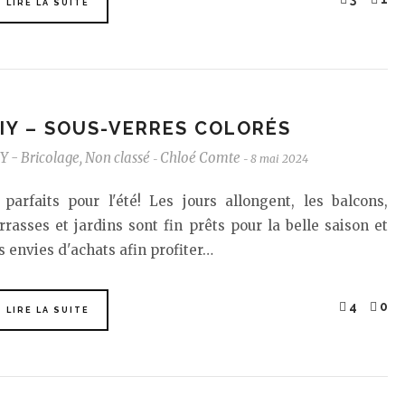
LIRE LA SUITE
IY – SOUS-VERRES COLORÉS
Y - Bricolage
,
Non classé
Chloé Comte
8 mai 2024
-
-
. parfaits pour l'été! Les jours allongent, les balcons,
rrasses et jardins sont fin prêts pour la belle saison et
s envies d'achats afin profiter…
4
0
LIRE LA SUITE