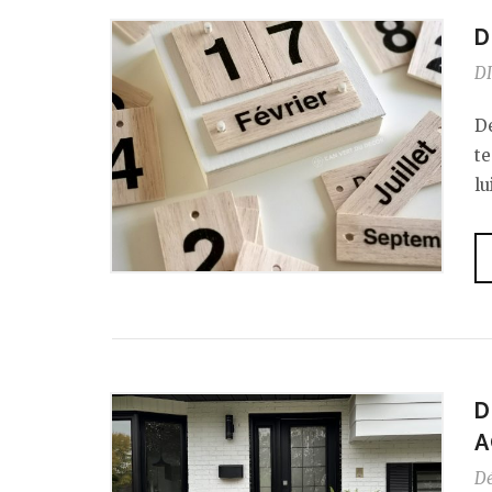
D
DI
De
te
lu
D
A
D