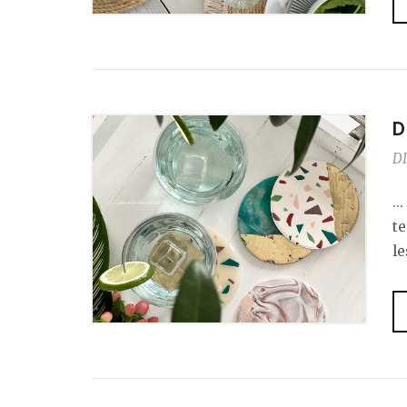
D
DI
..
te
le