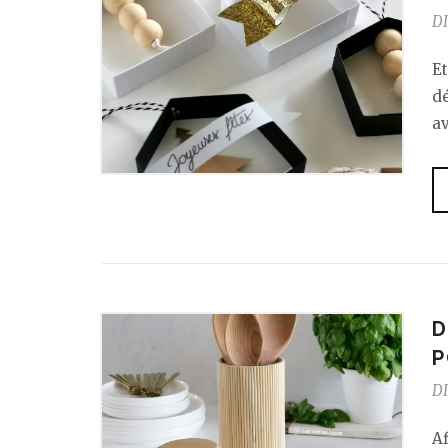
DI
Et
d
a
D
P
DI
Af