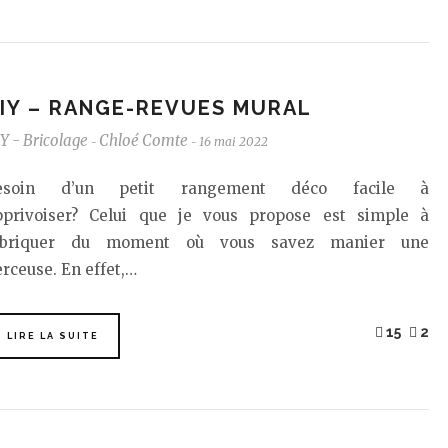
IY – RANGE-REVUES MURAL
Y - Bricolage
Chloé Comte
16 mai 2022
-
-
esoin d’un petit rangement déco facile à
pprivoiser? Celui que je vous propose est simple à
abriquer du moment où vous savez manier une
rceuse. En effet,…
15
2
LIRE LA SUITE