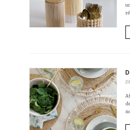
un
ré
D
DI
A
de
no