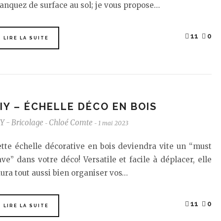
nquez de surface au sol; je vous propose…
11
0
LIRE LA SUITE
IY – ÉCHELLE DÉCO EN BOIS
Y - Bricolage
Chloé Comte
1 mai 2023
-
-
tte échelle décorative en bois deviendra vite un “must
ve” dans votre déco! Versatile et facile à déplacer, elle
ura tout aussi bien organiser vos…
11
0
LIRE LA SUITE