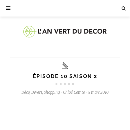
ÉPISODE 10 SAISON 2
Déco
,
Divers
,
Shopping
Chloé Comte
8 mars 2010
-
-