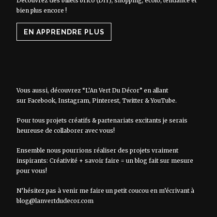
Découvrez des billets brico (DIY), shopping, écolo, tendance et
bien plus encore !
EN APPRENDRE PLUS
Vous aussi, découvrez “L’An Vert Du Décor” en allant
sur
Facebook
,
Instagram
,
Pinterest
,
Twitter
&
YouTube
.
Pour tous projets créatifs & partenariats excitants je serais
heureuse de collaborer avec vous!
Ensemble nous pourrions réaliser des projets vraiment
inspirants: Créativité + savoir faire = un blog fait sur mesure
pour vous!
N’hésitez pas à venir me faire un petit coucou en m’écrivant à
blog@lanvertdudecor.com