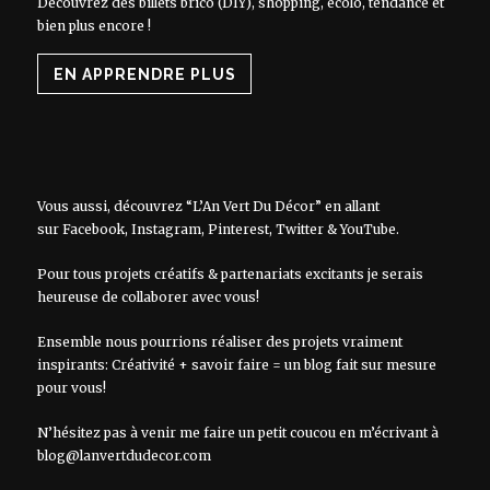
Découvrez des billets brico (DIY), shopping, écolo, tendance et
bien plus encore !
EN APPRENDRE PLUS
Vous aussi, découvrez “L’An Vert Du Décor” en allant
sur
Facebook
,
Instagram
,
Pinterest
,
Twitter
&
YouTube
.
Pour tous projets créatifs & partenariats excitants je serais
heureuse de collaborer avec vous!
Ensemble nous pourrions réaliser des projets vraiment
inspirants: Créativité + savoir faire = un blog fait sur mesure
pour vous!
N’hésitez pas à venir me faire un petit coucou en m’écrivant à
blog@lanvertdudecor.com