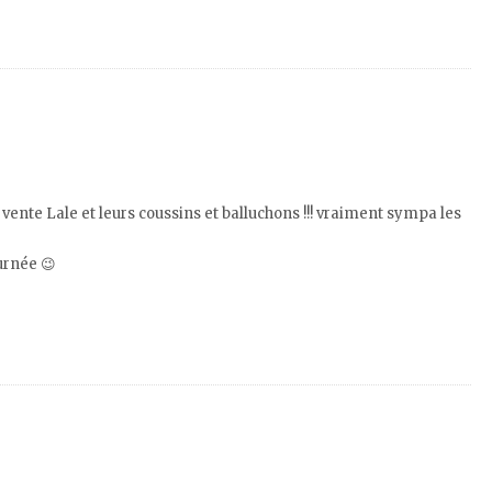
vente Lale et leurs coussins et balluchons !!! vraiment sympa les
urnée 😉