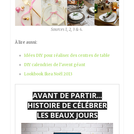
Sources
1
,
2
,
3
&
4
.
À lire aussi:
Idées DIY pour réaliser des centres de table
DIY calendrier de l’avent géant
Lookbook Ikea Noël 2013