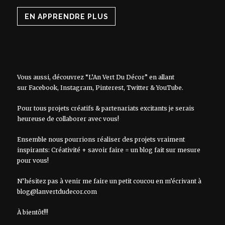
EN APPRENDRE PLUS
Vous aussi, découvrez “L’An Vert Du Décor” en allant
sur
Facebook
,
Instagram
,
Pinterest
,
Twitter
&
YouTube
.
Pour tous projets créatifs & partenariats excitants je serais
heureuse de collaborer avec vous!
Ensemble nous pourrions réaliser des projets vraiment
inspirants: Créativité + savoir faire = un blog fait sur mesure
pour vous!
N’hésitez pas à venir me faire un petit coucou en m’écrivant à
blog@lanvertdudecor.com
À bientôt!!!