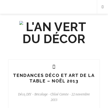
TENDANCES DÉCO ET ART DE LA
TABLE – NOËL 2013
Déco
,
DIY - Bricolage
Chloé Comte
22 novembre
-
-
2013