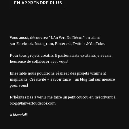
EN APPRENDRE PLUS
Vous aussi, découvrez “L’An Vert Du Décor” en allant
sur
Facebook
,
Instagram
,
Pinterest
,
Twitter
&
YouTube
.
Pour tous projets créatifs & partenariats excitants je serais
heureuse de collaborer avec vous!
Ensemble nous pourrions réaliser des projets vraiment
inspirants: Créativité + savoir faire = un blog fait sur mesure
pour vous!
N’hésitez pas à venir me faire un petit coucou en m’écrivant à
blog@lanvertdudecor.com
À bientôt!!!