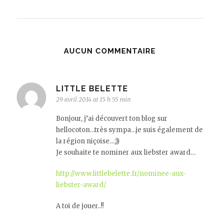
AUCUN COMMENTAIRE
LITTLE BELETTE
29 avril 2014 at 15 h 55 min
Bonjour, j’ai découvert ton blog sur
hellocoton…très sympa…je suis également de
la région niçoise…;))
Je souhaite te nominer aux liebster award…
http://www.littlebelette.fr/nominee-aux-
liebster-award/
A toi de jouer..!!