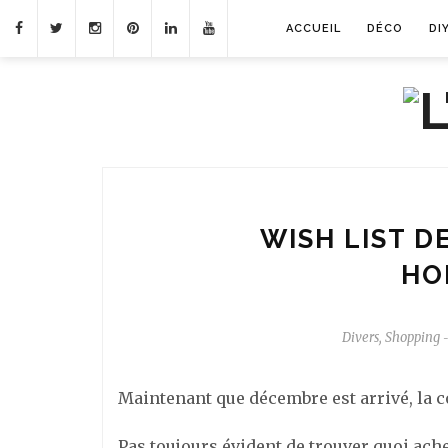
ACCUEIL
DÉCO
DI
WISH LIST D
HO
Divers
,
Shopping
-
Maintenant que décembre est arrivé, la
Pas toujours évident de trouver quoi achet