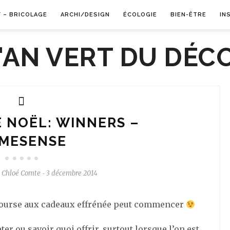
Y – BRICOLAGE
ARCHI/DESIGN
ÉCOLOGIE
BIEN-ÊTRE
IN
E NOËL: WINNERS –
MESENSE
Chloé Comte
3 décembre 2014
-
 course aux cadeaux effrénée peut commencer
er ou savoir quoi offrir, surtout lorsque l’on est