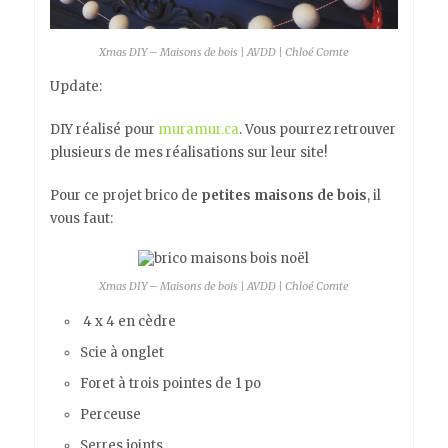
Xmas DIY – Maisons de bois | AVDD | Chloé Comte
Update:
DIY réalisé pour
muramur.ca
. Vous pourrez retrouver
plusieurs de mes réalisations sur leur site!
Pour ce projet brico
de
petites maisons de bois
, il
vous faut:
Xmas DIY – Maisons de bois | AVDD | Chloé Comte
4 x 4 en cèdre
Scie à onglet
Foret à trois pointes de 1 po
Perceuse
Serres joints