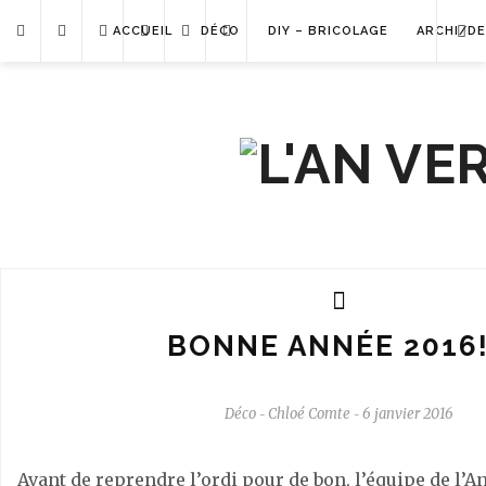
ACCUEIL
DÉCO
DIY – BRICOLAGE
ARCHI/DE
BONNE ANNÉE 2016!
Déco
Chloé Comte
6 janvier 2016
-
-
Avant de reprendre l’ordi pour de bon, l’équipe de l’A