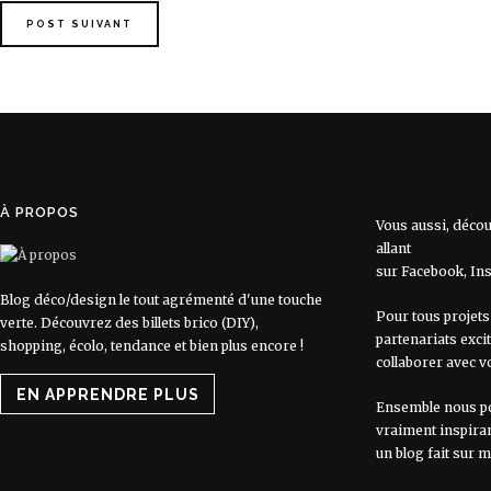
POST SUIVANT
À PROPOS
Vous aussi, déco
allant
sur
Facebook
,
In
Blog déco/design le tout agrémenté d'une touche
Pour tous projets
verte. Découvrez des billets brico (DIY),
partenariats exci
shopping, écolo, tendance et bien plus encore !
collaborer avec v
EN APPRENDRE PLUS
Ensemble nous po
vraiment inspiran
un blog fait sur 