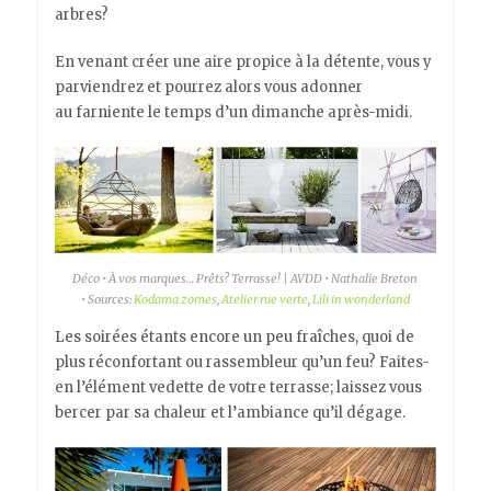
arbres?
En venant créer une aire propice à la détente, vous y
parviendrez et pourrez alors vous adonner
au farniente le temps d’un dimanche après-midi.
Déco • À vos marques… Prêts? Terrasse! | AVDD • Nathalie Breton
• Sources:
Kodama zomes
,
Atelier rue verte
,
Lili in wonderland
Les soirées étants encore un peu fraîches, quoi de
plus réconfortant ou rassembleur qu’un feu? Faites-
en l’élément vedette de votre terrasse; laissez vous
bercer par sa chaleur et l’ambiance qu’il dégage.