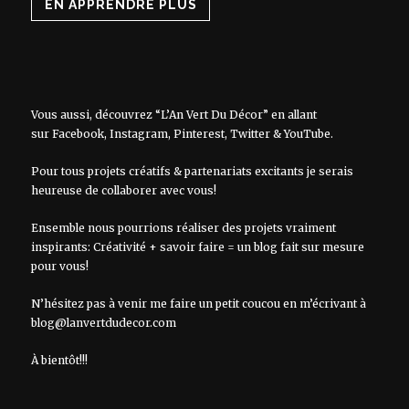
EN APPRENDRE PLUS
Vous aussi, découvrez “L’An Vert Du Décor” en allant
sur
Facebook
,
Instagram
,
Pinterest
,
Twitter
&
YouTube
.
Pour tous projets créatifs & partenariats excitants je serais
heureuse de collaborer avec vous!
Ensemble nous pourrions réaliser des projets vraiment
inspirants: Créativité + savoir faire = un blog fait sur mesure
pour vous!
N’hésitez pas à venir me faire un petit coucou en m’écrivant à
blog@lanvertdudecor.com
À bientôt!!!