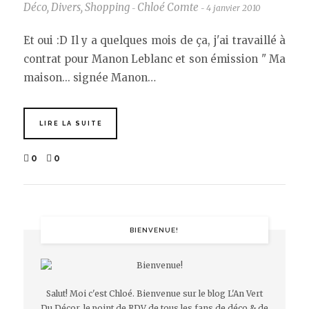
Déco
,
Divers
,
Shopping
Chloé Comte
4 janvier 2010
-
-
Et oui :D Il y a quelques mois de ça, j'ai travaillé à
contrat pour Manon Leblanc et son émission " Ma
maison... signée Manon…
LIRE LA SUITE
0
0
BIENVENUE!
Salut! Moi c'est Chloé. Bienvenue sur le blog L'An Vert
Du Décor, le point de RDV de tous les fans de déco & de