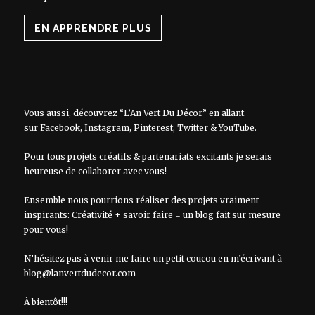
EN APPRENDRE PLUS
Vous aussi, découvrez “L’An Vert Du Décor” en allant
sur
Facebook
,
Instagram
,
Pinterest
,
Twitter
&
YouTube
.
Pour tous projets créatifs & partenariats excitants je serais
heureuse de collaborer avec vous!
Ensemble nous pourrions réaliser des projets vraiment
inspirants: Créativité + savoir faire = un blog fait sur mesure
pour vous!
N’hésitez pas à venir me faire un petit coucou en m’écrivant à
blog@lanvertdudecor.com
À bientôt!!!