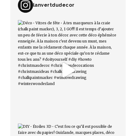
lanvertdudecor