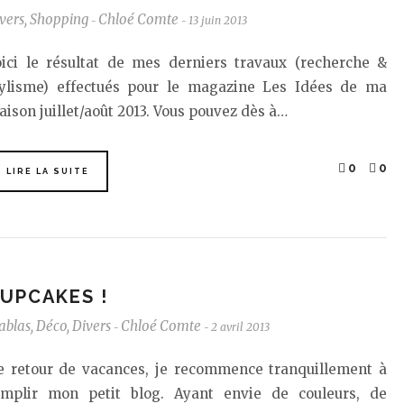
vers
,
Shopping
Chloé Comte
13 juin 2013
-
-
oici le résultat de mes derniers travaux (recherche &
tylisme) effectués pour le magazine Les Idées de ma
ison juillet/août 2013. Vous pouvez dès à…
0
0
LIRE LA SUITE
UPCAKES !
ablas
,
Déco
,
Divers
Chloé Comte
2 avril 2013
-
-
e retour de vacances, je recommence tranquillement à
emplir mon petit blog. Ayant envie de couleurs, de