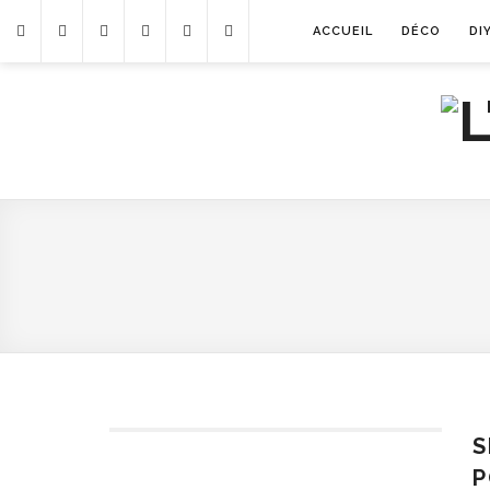
ACCUEIL
DÉCO
DI
S
P