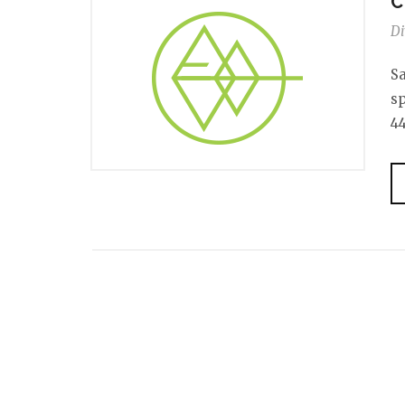
C
Di
Sa
s
44