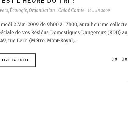
'EST L'HEURE DU TRI !
vers
,
Écologie
,
Organisation
Chloé Comte
16 avril 2009
-
-
medi 2 Mai 2009 de 9h00 à 17h00, aura lieu une collecte
péciale de vos Résidus Domestiques Dangereux (RDD) au
49, rue Berri (Métro: Mont-Royal,…
0
0
LIRE LA SUITE