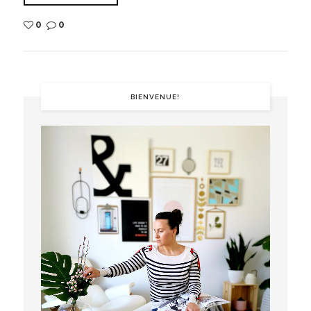
0
0
BIENVENUE!