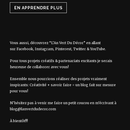
EN APPRENDRE PLUS
Vous aussi, découvrez “L’An Vert Du Décor” en allant
sur
Facebook
,
Instagram
,
Pinterest
,
Twitter
&
YouTube
.
Pour tous projets créatifs & partenariats excitants je serais
heureuse de collaborer avec vous!
Ensemble nous pourrions réaliser des projets vraiment
inspirants: Créativité + savoir faire = un blog fait sur mesure
pour vous!
N’hésitez pas à venir me faire un petit coucou en m’écrivant à
blog@lanvertdudecor.com
À bientôt!!!