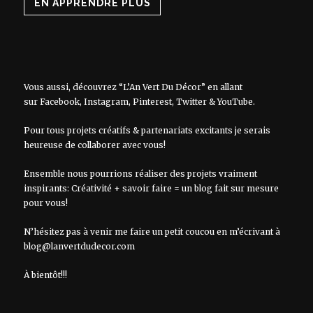
EN APPRENDRE PLUS
Vous aussi, découvrez “L’An Vert Du Décor” en allant
sur
Facebook
,
Instagram
,
Pinterest
,
Twitter
&
YouTube
.
Pour tous projets créatifs & partenariats excitants je serais
heureuse de collaborer avec vous!
Ensemble nous pourrions réaliser des projets vraiment
inspirants: Créativité + savoir faire = un blog fait sur mesure
pour vous!
N’hésitez pas à venir me faire un petit coucou en m’écrivant à
blog@lanvertdudecor.com
À bientôt!!!