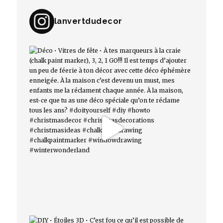
lanvertdudecor