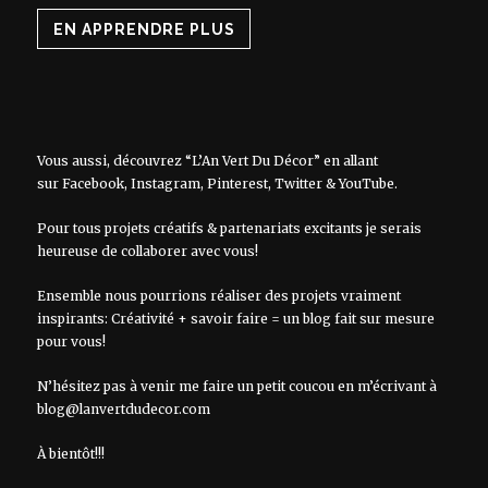
EN APPRENDRE PLUS
Vous aussi, découvrez “L’An Vert Du Décor” en allant
sur
Facebook
,
Instagram
,
Pinterest
,
Twitter
&
YouTube
.
Pour tous projets créatifs & partenariats excitants je serais
heureuse de collaborer avec vous!
Ensemble nous pourrions réaliser des projets vraiment
inspirants: Créativité + savoir faire = un blog fait sur mesure
pour vous!
N’hésitez pas à venir me faire un petit coucou en m’écrivant à
blog@lanvertdudecor.com
À bientôt!!!