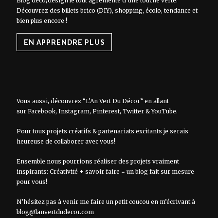
Blog déco/design le tout agrémenté d'une touche verte.
Découvrez des billets brico (DIY), shopping, écolo, tendance et
bien plus encore !
EN APPRENDRE PLUS
Vous aussi, découvrez “L’An Vert Du Décor” en allant
sur
Facebook
,
Instagram
,
Pinterest
,
Twitter
&
YouTube
.
Pour tous projets créatifs & partenariats excitants je serais
heureuse de collaborer avec vous!
Ensemble nous pourrions réaliser des projets vraiment
inspirants: Créativité + savoir faire = un blog fait sur mesure
pour vous!
N’hésitez pas à venir me faire un petit coucou en m’écrivant à
blog@lanvertdudecor.com