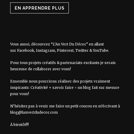
EN APPRENDRE PLUS
Vous aussi, découvrez “L’An Vert Du Décor” en allant
sur
Facebook
,
Instagram
,
Pinterest
,
Twitter
&
YouTube
.
Pour tous projets créatifs & partenariats excitants je serais
heureuse de collaborer avec vous!
Ensemble nous pourrions réaliser des projets vraiment
inspirants: Créativité + savoir faire = un blog fait sur mesure
pour vous!
N’hésitez pas à venir me faire un petit coucou en m’écrivant à
blog@lanvertdudecor.com
À bientôt!!!