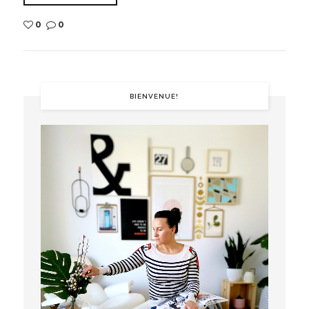
0
0
BIENVENUE!