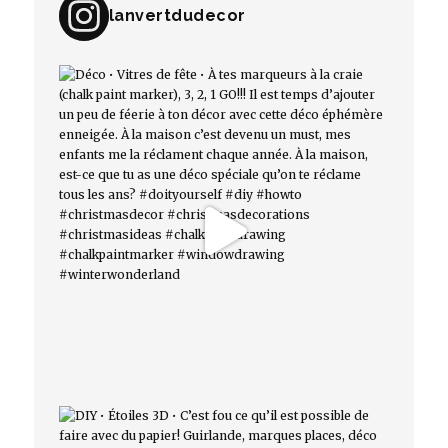
lanvertdudecor