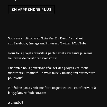
EN APPRENDRE PLUS
Vous aussi, découvrez “L’An Vert Du Décor” en allant
sur
Facebook
,
Instagram
,
Pinterest
,
Twitter
&
YouTube
.
Pour tous projets créatifs & partenariats excitants je serais
heureuse de collaborer avec vous!
Ensemble nous pourrions réaliser des projets vraiment
inspirants: Créativité + savoir faire = un blog fait sur mesure
pour vous!
N’hésitez pas à venir me faire un petit coucou en m’écrivant à
blog@lanvertdudecor.com
À bientôt!!!