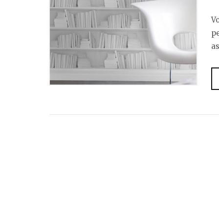
V
pe
a