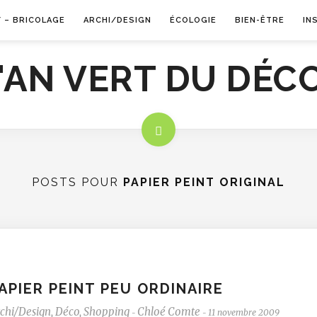
Y – BRICOLAGE
ARCHI/DESIGN
ÉCOLOGIE
BIEN-ÊTRE
IN
POSTS POUR
PAPIER PEINT ORIGINAL
APIER PEINT PEU ORDINAIRE
chi/Design
,
Déco
,
Shopping
Chloé Comte
11 novembre 2009
-
-