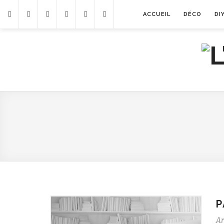
ACCUEIL
DÉCO
DI
P
Ar