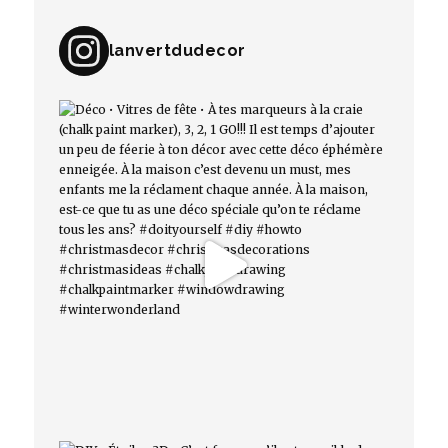
lanvertdudecor