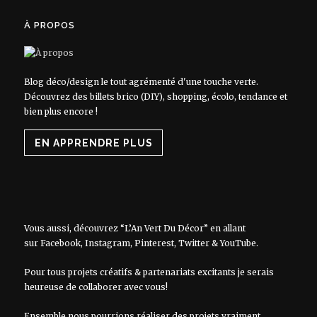
À PROPOS
Blog déco/design le tout agrémenté d'une touche verte.
Découvrez des billets brico (DIY), shopping, écolo, tendance et
bien plus encore !
EN APPRENDRE PLUS
Vous aussi, découvrez “L’An Vert Du Décor” en allant
sur
Facebook
,
Instagram
,
Pinterest
,
Twitter
&
YouTube
.
Pour tous projets créatifs & partenariats excitants je serais
heureuse de collaborer avec vous!
Ensemble nous pourrions réaliser des projets vraiment