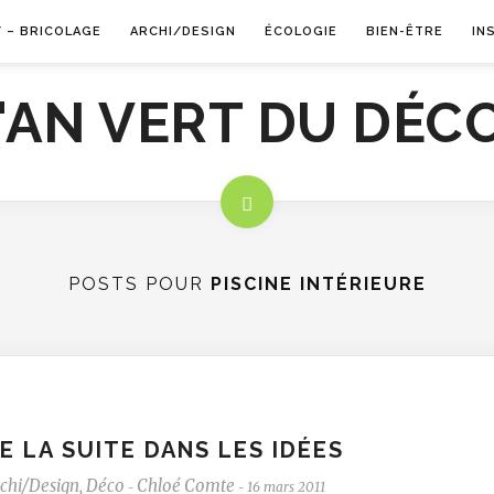
Y – BRICOLAGE
ARCHI/DESIGN
ÉCOLOGIE
BIEN-ÊTRE
IN
POSTS POUR
PISCINE INTÉRIEURE
E LA SUITE DANS LES IDÉES
chi/Design
,
Déco
Chloé Comte
16 mars 2011
-
-