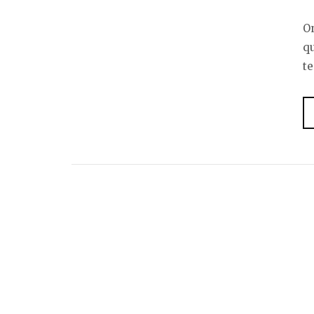
On
qu
te