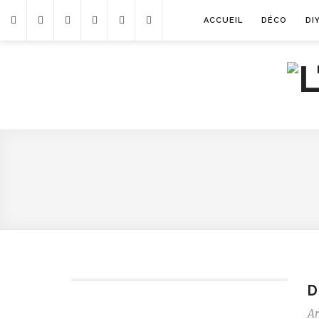
ACCUEIL
DÉCO
DI
D
Ar