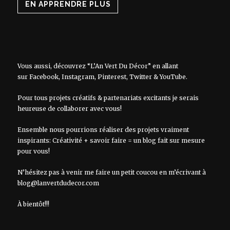
EN APPRENDRE PLUS
Vous aussi, découvrez “L’An Vert Du Décor” en allant
sur
Facebook
,
Instagram
,
Pinterest
,
Twitter
&
YouTube
.
Pour tous projets créatifs & partenariats excitants je serais
heureuse de collaborer avec vous!
Ensemble nous pourrions réaliser des projets vraiment
inspirants: Créativité + savoir faire = un blog fait sur mesure
pour vous!
N’hésitez pas à venir me faire un petit coucou en m’écrivant à
blog@lanvertdudecor.com
À bientôt!!!