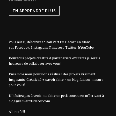
EN APPRENDRE PLUS
Vous aussi, découvrez “L’An Vert Du Décor” en allant
sur
Facebook
,
Instagram
,
Pinterest
,
Twitter
&
YouTube
.
Pour tous projets créatifs & partenariats excitants je serais
heureuse de collaborer avec vous!
Ensemble nous pourrions réaliser des projets vraiment
inspirants: Créativité + savoir faire = un blog fait sur mesure
pour vous!
N’hésitez pas à venir me faire un petit coucou en m’écrivant à
blog@lanvertdudecor.com
À bientôt!!!