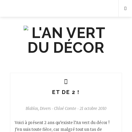
ET DE 2 !
Blablas
,
Divers
Chloé Comte
21 octobre 2010
-
-
Voici à présent 2 ans qu’existe l’An vert du décor !
J’en suis toute fière, car malgré tout un tas de