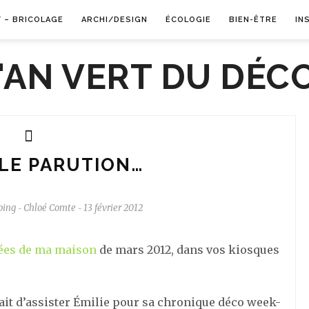
Y – BRICOLAGE
ARCHI/DESIGN
ÉCOLOGIE
BIEN-ÊTRE
IN
LE PARUTION…
ping
Chloé Comte
13 février 2012
-
-
ées de ma maison
de mars 2012, dans vos kiosques
 était d’assister Émilie pour sa chronique déco week-