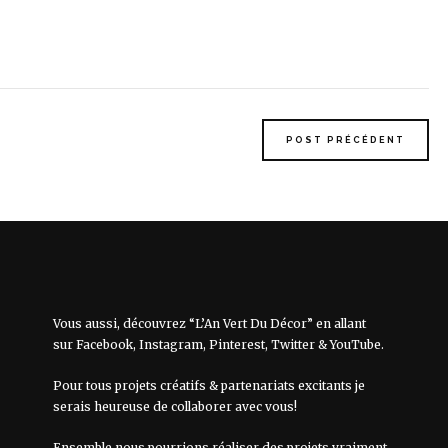
POST PRÉCÉDENT
Vous aussi, découvrez “L’An Vert Du Décor” en allant
sur
Facebook
,
Instagram
,
Pinterest
,
Twitter
&
YouTube
.
Pour tous projets créatifs & partenariats excitants je
serais heureuse de collaborer avec vous!
Ensemble nous pourrions réaliser des projets vraiment