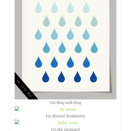
Via Blog milk blog
Via Minted Strawberry
Via Bre purposed