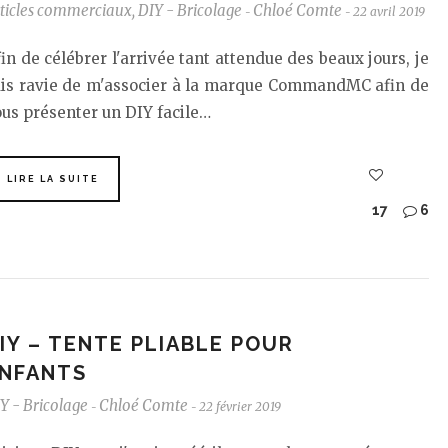
ticles commerciaux
,
DIY - Bricolage
Chloé Comte
22 avril 2019
-
-
in de célébrer l'arrivée tant attendue des beaux jours, je
uis ravie de m'associer à la marque CommandMC afin de
us présenter un DIY facile…
LIRE LA SUITE
17
6
IY – TENTE PLIABLE POUR
NFANTS
Y - Bricolage
Chloé Comte
22 février 2019
-
-