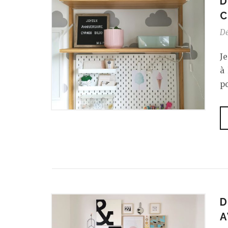
D
C
D
Je
à 
po
D
A