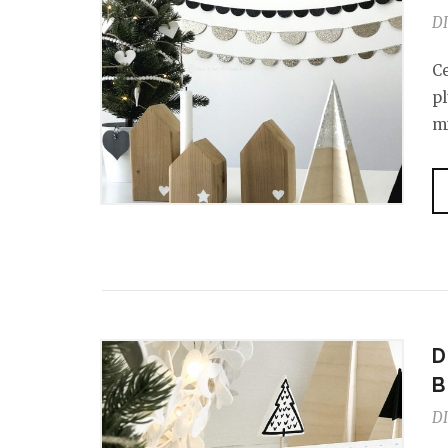
DI
Ce
p
m
D
B
DI