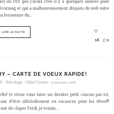
ici un DIY que j'avais créé il y a quelques années pour
écormag et qui a malheureusement disparu du web suite
la fermeture du…
LIRE LA SUITE
16
1
IY – CARTE DE VOEUX RAPIDE!
Y - Bricolage
Chloé Comte
21 décembre 2018
-
-
llo! Je viens vous faire un dernier petit coucou par ici,
ant d'être officiellement en vacances pour les fêtes!!!
ant de claper l'ordi, je tenais…