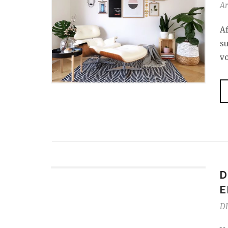
Ar
Af
s
vo
D
E
DI