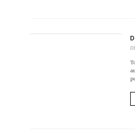
D
DI
To
a
pe