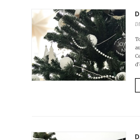
D
DI
T
a
C
d
D