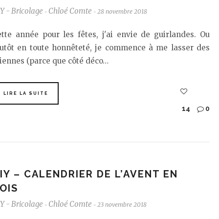
Y - Bricolage
Chloé Comte
28 novembre 2018
-
-
tte année pour les fêtes, j'ai envie de guirlandes. Ou
lutôt en toute honnêteté, je commence à me lasser des
iennes (parce que côté déco…
LIRE LA SUITE
14
0
IY – CALENDRIER DE L’AVENT EN
OIS
Y - Bricolage
Chloé Comte
23 novembre 2018
-
-