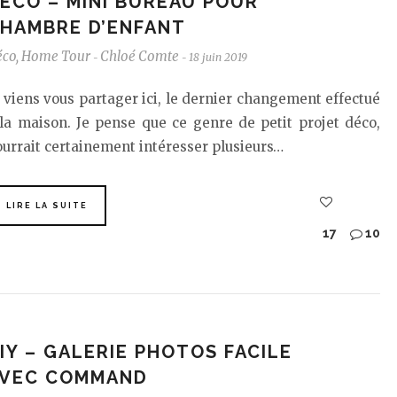
ÉCO – MINI BUREAU POUR
HAMBRE D’ENFANT
éco
,
Home Tour
Chloé Comte
18 juin 2019
-
-
 viens vous partager ici, le dernier changement effectué
la maison. Je pense que ce genre de petit projet déco,
urrait certainement intéresser plusieurs…
LIRE LA SUITE
17
10
IY – GALERIE PHOTOS FACILE
VEC COMMAND