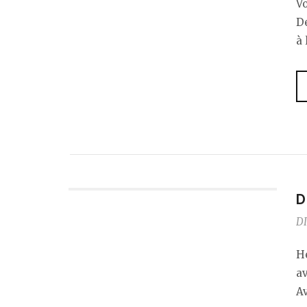
Vo
D
à 
D
DI
He
av
Av