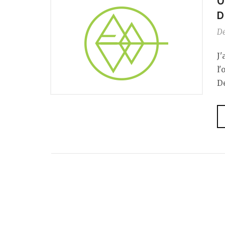
U
D
D
J
l
De