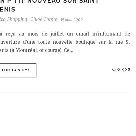
N P'TIT NOUVEAU SUR SAINT
ENIS
éco
,
Shopping
Chloé Comte
19 août 2009
-
-
'ai reçu au mois de juillet un email m'informant de
'ouverture d'une toute nouvelle boutique sur la rue St
nis (à Montréal, of course). Ce…
0
0
LIRE LA SUITE